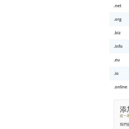
.net
.org
.biz
.info
.eu
.io
.online
添
從一
我們