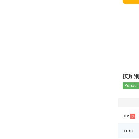
按類
Popular 
.de
熱
.com