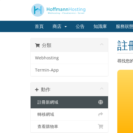
首頁
商店
公告
知識庫
服務狀
註
分類
Webhosting
尋找您
Termin-App
動作
註冊新網域
轉移網域
查看購物車