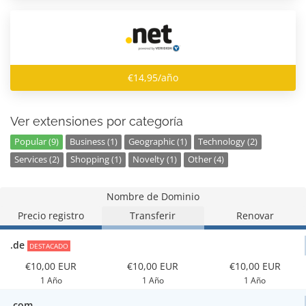
€14,95/año
Ver extensiones por categoría
Popular (9)
Business (1)
Geographic (1)
Technology (2)
Services (2)
Shopping (1)
Novelty (1)
Other (4)
Nombre de Dominio
Precio registro
Transferir
Renovar
.de
DESTACADO
€10,00 EUR
€10,00 EUR
€10,00 EUR
1 Año
1 Año
1 Año
.com