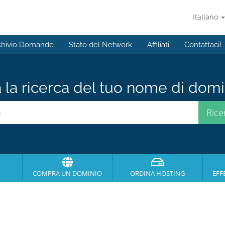
Italiano
chivio Domande
Stato del Network
Affiliati
Contattaci!
a la ricerca del tuo nome di domin
COMPRA UN DOMINIO
ORDINA HOSTING
EFF