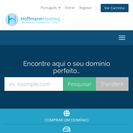
Português
Entrar
Registar
Ver Carrinho
Alter
nave
Encontre aqui o seu domínio
perfeito…
COMPRAR UM DOMÍNIO