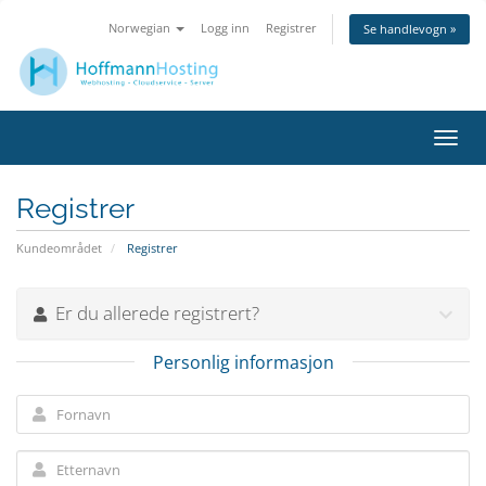
Norwegian
Logg inn
Registrer
Se handlevogn »
Bytt
navig
Registrer
Kundeområdet
Registrer
Er du allerede registrert?
Personlig informasjon