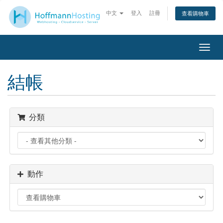
中文
登入
註冊
查看購物車
切
換
導
結帳
覽
分類
動作