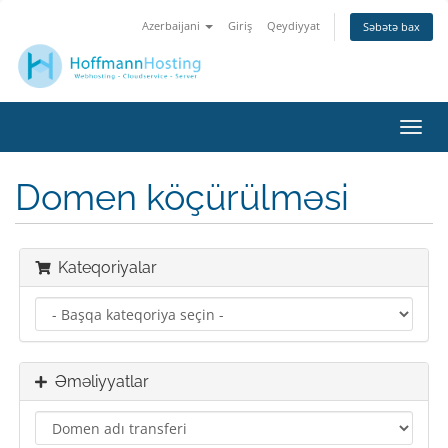
Azerbaijani
Giriş
Qeydiyyat
Səbətə bax
Naviq
keçid
Domen köçürülməsi
Kateqoriyalar
Əməliyyatlar