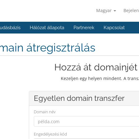
Magyar
Bejelen
udásbázis
Hálózat állapota
Partnerek
Kapcsolat
ain átregisztrálás
Hozzá át domainjét
Kezeljen egy helyen mindent. A trans
Egyetlen domain transzfer
Domain név
Engedélyezési kód