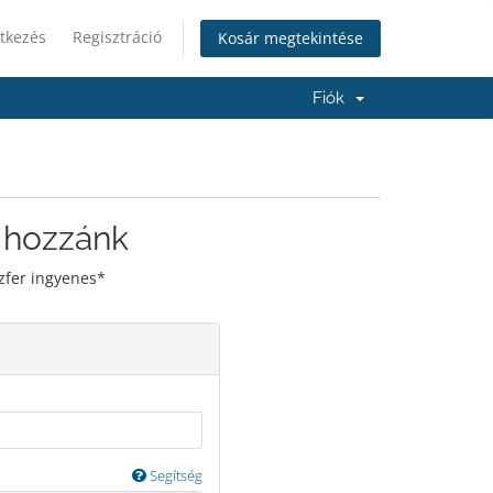
tkezés
Regisztráció
Kosár megtekintése
Fiók
 hozzánk
zfer ingyenes*
Segítség