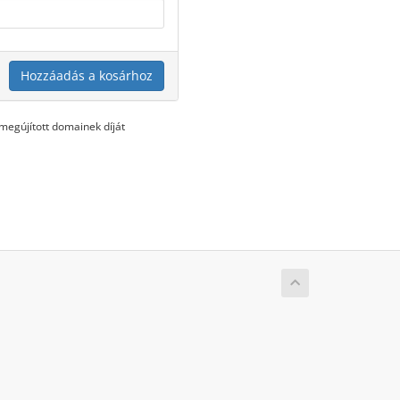
Hozzáadás a kosárhoz
egújított domainek díját