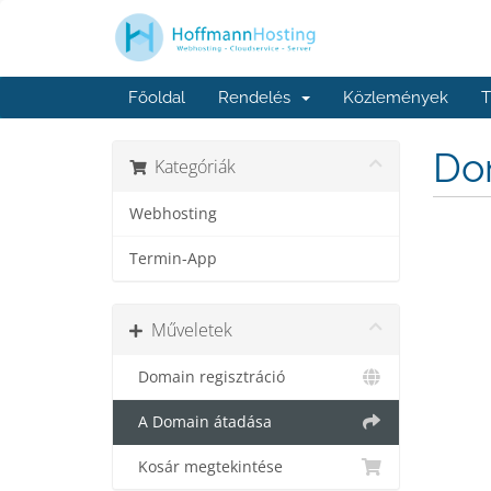
Főoldal
Rendelés
Közlemények
T
Dom
Kategóriák
Webhosting
Termin-App
Műveletek
Domain regisztráció
A Domain átadása
Kosár megtekintése