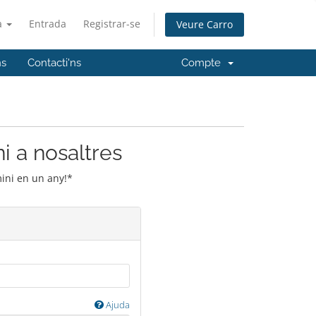
à
Entrada
Registrar-se
Veure Carro
ns
Contacti'ns
Compte
i a nosaltres
mini en un any!*
Ajuda