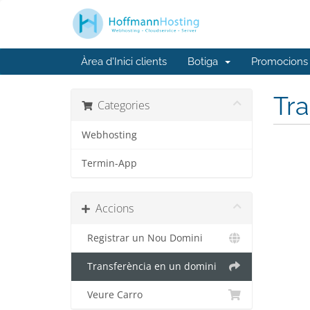
Àrea d'Inici clients
Botiga
Promocions
Tra
Categories
Webhosting
Termin-App
Accions
Registrar un Nou Domini
Transferència en un domini
Veure Carro