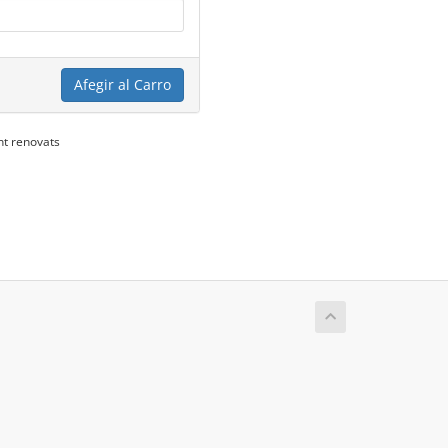
Afegir al Carro
nt renovats