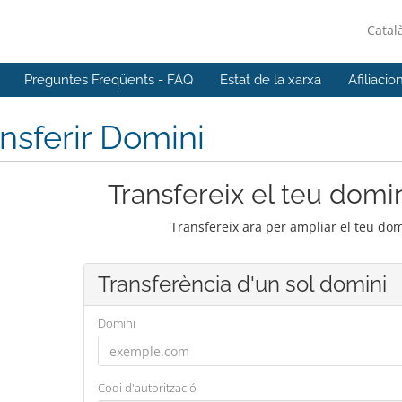
Catal
Preguntes Freqüents - FAQ
Estat de la xarxa
Afiliacio
nsferir Domini
Transfereix el teu domin
Transfereix ara per ampliar el teu do
Transferència d'un sol domini
Domini
Codi d'autorització