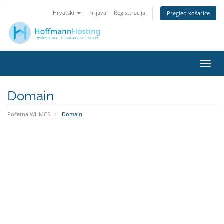
Hrvatski
Prijava
Registtracija
Pregled košarice
Preba
navig
Domain
Početna WHMCS
Domain