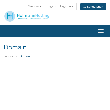
Svenska
Logga in
Registrera
Se kundvagnen
Växla
navig
Domain
Support
Domain