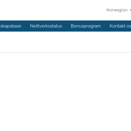
Norwegian
skapsbase
Nettverksstatus
Bonusprogram
Kontakt o