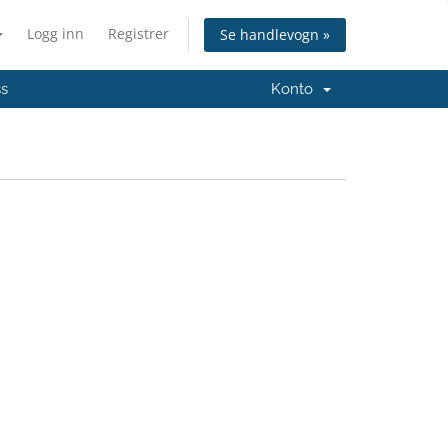
Logg inn
Registrer
Se handlevogn »
ss
Konto