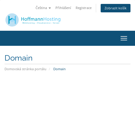
Čeština
Přihlášení
Registrace
Zobrazit košík
Přep
navig
Domain
Domovská stránka portálu
Domain