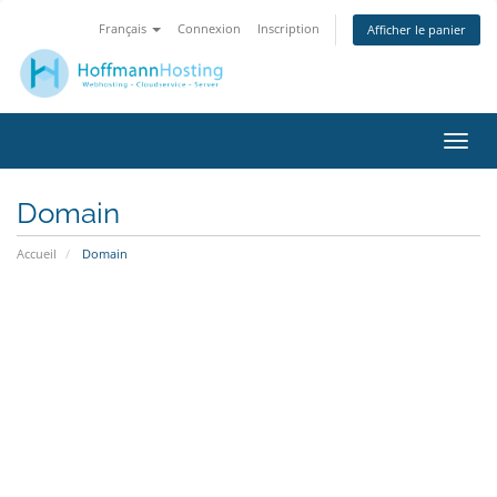
Français
Connexion
Inscription
Afficher le panier
Bascu
la
navig
Domain
Accueil
Domain